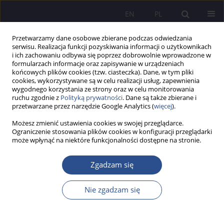
EN
PL
Przetwarzamy dane osobowe zbierane podczas odwiedzania
serwisu. Realizacja funkcji pozyskiwania informacji o użytkownikach
i ich zachowaniu odbywa się poprzez dobrowolnie wprowadzone w
formularzach informacje oraz zapisywanie w urządzeniach
końcowych plików cookies (tzw. ciasteczka). Dane, w tym pliki
cookies, wykorzystywane są w celu realizacji usług, zapewnienia
wygodnego korzystania ze strony oraz w celu monitorowania
6/2024 vol. 60
ruchu zgodnie z
Polityką prywatności
. Dane są także zbierane i
przetwarzane przez narzędzie Google Analytics (
więcej
).
PRACA ORYGINALNA
Możesz zmienić ustawienia cookies w swojej przeglądarce.
Ograniczenie stosowania plików cookies w konfiguracji przeglądarki
może wpłynąć na niektóre funkcjonalności dostępne na stronie.
Trends in the development of
the ISO 9001 quality
Zgadzam się
management system – a
Nie zgadzam się
parameter of the logistic