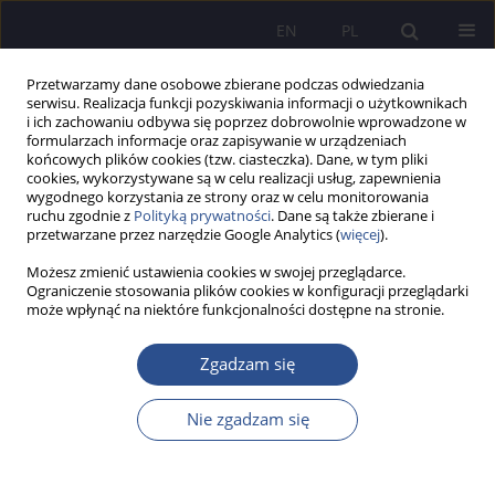
EN
PL
Przetwarzamy dane osobowe zbierane podczas odwiedzania
serwisu. Realizacja funkcji pozyskiwania informacji o użytkownikach
i ich zachowaniu odbywa się poprzez dobrowolnie wprowadzone w
formularzach informacje oraz zapisywanie w urządzeniach
końcowych plików cookies (tzw. ciasteczka). Dane, w tym pliki
cookies, wykorzystywane są w celu realizacji usług, zapewnienia
wygodnego korzystania ze strony oraz w celu monitorowania
Słowo kluczowe
state of urgency
ruchu zgodnie z
Polityką prywatności
. Dane są także zbierane i
przetwarzane przez narzędzie Google Analytics (
więcej
).
Możesz zmienić ustawienia cookies w swojej przeglądarce.
PRACA POGLĄDOWA
Ograniczenie stosowania plików cookies w konfiguracji przeglądarki
może wpłynąć na niektóre funkcjonalności dostępne na stronie.
Actions by administrative authorities justified by
a state of higher necessity
Zgadzam się
Jarosław Dobkowski
JoMS 2024;59(Numer specjalny 5):38-53
Nie zgadzam się
DOI
:
https://doi.org/10.13166/jms/192847
Statystyki