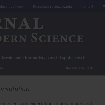
dura publikacji
Procedura recenzowania
Kontakt
institution
he needs and expectations of inhabitants and