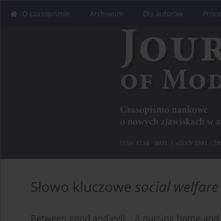
O czasopiśmie
Archiwum
Dla autorów
Proce
Słowo kluczowe
social welfare 
Between good and evil… A nursing home and t