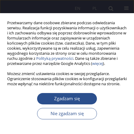
EN
PL
Przetwarzamy dane osobowe zbierane podczas odwiedzania
serwisu. Realizacja funkcji pozyskiwania informacji o użytkownikach
i ich zachowaniu odbywa się poprzez dobrowolnie wprowadzone w
formularzach informacje oraz zapisywanie w urządzeniach
końcowych plików cookies (tzw. ciasteczka). Dane, w tym pliki
cookies, wykorzystywane są w celu realizacji usług, zapewnienia
wygodnego korzystania ze strony oraz w celu monitorowania
Słowo kluczowe
smart contract
ruchu zgodnie z
Polityką prywatności
. Dane są także zbierane i
przetwarzane przez narzędzie Google Analytics (
więcej
).
Możesz zmienić ustawienia cookies w swojej przeglądarce.
InsurTech and private international law
Ograniczenie stosowania plików cookies w konfiguracji przeglądarki
może wpłynąć na niektóre funkcjonalności dostępne na stronie.
considerations
Mariusz Załucki
Zgadzam się
JoMS 2023;53(4):240-262
DOI
:
https://doi.org/10.13166/jms/175515
Nie zgadzam się
Statystyki
Streszczenie
Artykuł
(PDF)