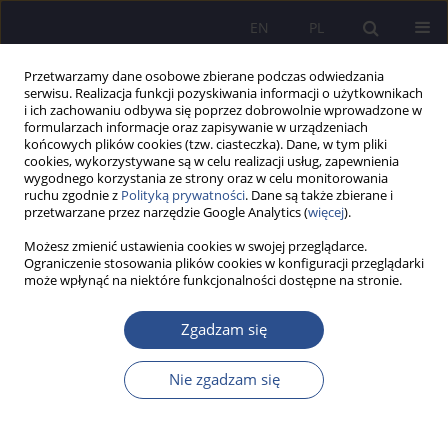
EN
PL
Przetwarzamy dane osobowe zbierane podczas odwiedzania
serwisu. Realizacja funkcji pozyskiwania informacji o użytkownikach
i ich zachowaniu odbywa się poprzez dobrowolnie wprowadzone w
formularzach informacje oraz zapisywanie w urządzeniach
końcowych plików cookies (tzw. ciasteczka). Dane, w tym pliki
cookies, wykorzystywane są w celu realizacji usług, zapewnienia
wygodnego korzystania ze strony oraz w celu monitorowania
Słowo kluczowe
research
ruchu zgodnie z
Polityką prywatności
. Dane są także zbierane i
przetwarzane przez narzędzie Google Analytics (
więcej
).
seminar
Możesz zmienić ustawienia cookies w swojej przeglądarce.
Ograniczenie stosowania plików cookies w konfiguracji przeglądarki
może wpłynąć na niektóre funkcjonalności dostępne na stronie.
PRACA ORYGINALNA
Tadeusz Silnicki’s Scholarly Path toward the
Zgadzam się
Department of Ecclesiastical Law at the
University of Poznań
Nie zgadzam się
Magdalena Pyter
JoMS 2025;64(4):145-155