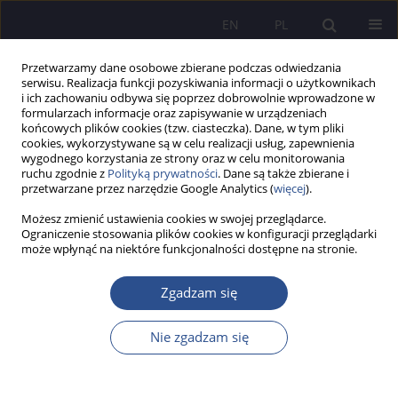
EN
PL
Przetwarzamy dane osobowe zbierane podczas odwiedzania
serwisu. Realizacja funkcji pozyskiwania informacji o użytkownikach
i ich zachowaniu odbywa się poprzez dobrowolnie wprowadzone w
formularzach informacje oraz zapisywanie w urządzeniach
końcowych plików cookies (tzw. ciasteczka). Dane, w tym pliki
cookies, wykorzystywane są w celu realizacji usług, zapewnienia
wygodnego korzystania ze strony oraz w celu monitorowania
Słowo kluczowe
pneumothorax
ruchu zgodnie z
Polityką prywatności
. Dane są także zbierane i
przetwarzane przez narzędzie Google Analytics (
więcej
).
Możesz zmienić ustawienia cookies w swojej przeglądarce.
PRACA POGLĄDOWA
Ograniczenie stosowania plików cookies w konfiguracji przeglądarki
może wpłynąć na niektóre funkcjonalności dostępne na stronie.
Detection and analysis of disease entities based
on lung conditions
Zgadzam się
Adam Piwko
,
Amelia Kosior-Romanowska
,
Justyna Chałdaś -
Majdańska
Nie zgadzam się
JoMS 2024;57(Numer specjalny 3):580-593
DOI
:
https://doi.org/10.13166/jms/191301
Statystyki