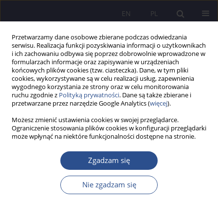
EN
PL
Przetwarzamy dane osobowe zbierane podczas odwiedzania
serwisu. Realizacja funkcji pozyskiwania informacji o użytkownikach
i ich zachowaniu odbywa się poprzez dobrowolnie wprowadzone w
formularzach informacje oraz zapisywanie w urządzeniach
końcowych plików cookies (tzw. ciasteczka). Dane, w tym pliki
cookies, wykorzystywane są w celu realizacji usług, zapewnienia
wygodnego korzystania ze strony oraz w celu monitorowania
Słowo kluczowe
musical works
ruchu zgodnie z
Polityką prywatności
. Dane są także zbierane i
przetwarzane przez narzędzie Google Analytics (
więcej
).
Możesz zmienić ustawienia cookies w swojej przeglądarce.
PRACA ORYGINALNA
Ograniczenie stosowania plików cookies w konfiguracji przeglądarki
może wpłynąć na niektóre funkcjonalności dostępne na stronie.
Limits to the Permissibility of Organizing
Concerts in Churches According to Canon Law
Zgadzam się
Mirosław Sitarz
,
Bartosz Zygmunt
,
Edyta Nowak-Żółty
JoMS 2025;64(4):11-27
Nie zgadzam się
DOI
:
https://doi.org/10.13166/jms/214811
Statystyki