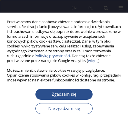
EN
PL
Przetwarzamy dane osobowe zbierane podczas odwiedzania
serwisu. Realizacja funkcji pozyskiwania informacji o użytkownikach
i ich zachowaniu odbywa się poprzez dobrowolnie wprowadzone w
formularzach informacje oraz zapisywanie w urządzeniach
końcowych plików cookies (tzw. ciasteczka). Dane, w tym pliki
cookies, wykorzystywane są w celu realizacji usług, zapewnienia
wygodnego korzystania ze strony oraz w celu monitorowania
Słowo kluczowe
learning system
ruchu zgodnie z
Polityką prywatności
. Dane są także zbierane i
przetwarzane przez narzędzie Google Analytics (
więcej
).
Możesz zmienić ustawienia cookies w swojej przeglądarce.
Information support of e-learning: ukrainian
Ograniczenie stosowania plików cookies w konfiguracji przeglądarki
może wpłynąć na niektóre funkcjonalności dostępne na stronie.
challenges and cases during the war
Artem Artyukhov
,
Anastasiia Simakhova
,
Nadiia Artyukhova
,
Marta
Zgadzam się
Bojaruniec
,
Bogdan Wit
JoMS 2023;54(Numer specjalny 5):338-354
Nie zgadzam się
DOI
:
https://doi.org/10.13166/jms/176381
Statystyki
Streszczenie
Artykuł
(PDF)