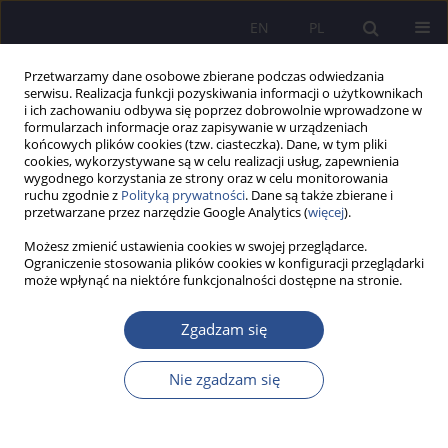
EN
PL
Przetwarzamy dane osobowe zbierane podczas odwiedzania
serwisu. Realizacja funkcji pozyskiwania informacji o użytkownikach
i ich zachowaniu odbywa się poprzez dobrowolnie wprowadzone w
formularzach informacje oraz zapisywanie w urządzeniach
końcowych plików cookies (tzw. ciasteczka). Dane, w tym pliki
cookies, wykorzystywane są w celu realizacji usług, zapewnienia
wygodnego korzystania ze strony oraz w celu monitorowania
Słowo kluczowe
kształty
ruchu zgodnie z
Polityką prywatności
. Dane są także zbierane i
przetwarzane przez narzędzie Google Analytics (
więcej
).
Możesz zmienić ustawienia cookies w swojej przeglądarce.
Porównanie poziomów Hejnego rozwoju pojęć
Ograniczenie stosowania plików cookies w konfiguracji przeglądarki
może wpłynąć na niektóre funkcjonalności dostępne na stronie.
geometrycznych u uczniów z poziomami van
Hielów
Zgadzam się
Zbigniew Semadeni
JoMS 2018;37(2):45-68
Nie zgadzam się
DOI
:
https://doi.org/10.13166/jms/89778
Statystyki