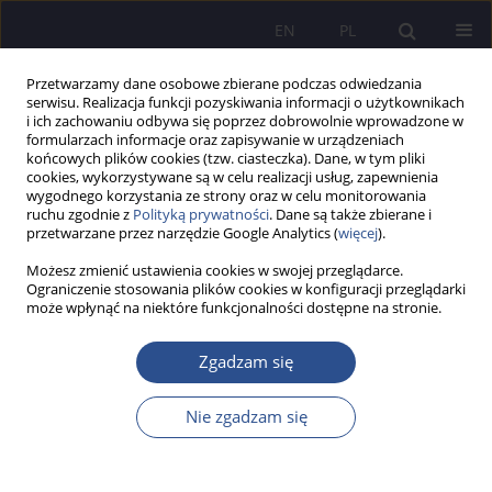
EN
PL
Przetwarzamy dane osobowe zbierane podczas odwiedzania
serwisu. Realizacja funkcji pozyskiwania informacji o użytkownikach
i ich zachowaniu odbywa się poprzez dobrowolnie wprowadzone w
formularzach informacje oraz zapisywanie w urządzeniach
końcowych plików cookies (tzw. ciasteczka). Dane, w tym pliki
cookies, wykorzystywane są w celu realizacji usług, zapewnienia
wygodnego korzystania ze strony oraz w celu monitorowania
Słowo kluczowe
kohabitacja
ruchu zgodnie z
Polityką prywatności
. Dane są także zbierane i
przetwarzane przez narzędzie Google Analytics (
więcej
).
Możesz zmienić ustawienia cookies w swojej przeglądarce.
Skutki prawne konkubinatu jako alternatywy dla
Ograniczenie stosowania plików cookies w konfiguracji przeglądarki
może wpłynąć na niektóre funkcjonalności dostępne na stronie.
małżeństwa w XXI wieku
Paulina Siejka
Zgadzam się
JoMS 2014;20(1):431-446
Statystyki
Nie zgadzam się
Streszczenie
Artykuł
(PDF)