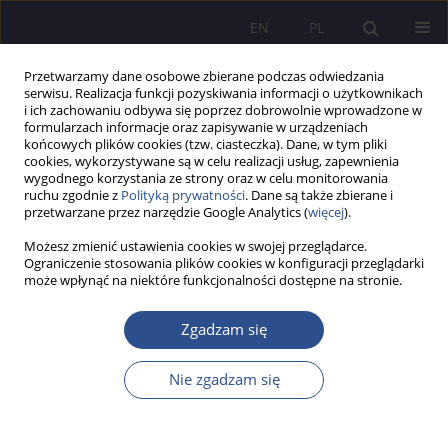
EN
PL
Przetwarzamy dane osobowe zbierane podczas odwiedzania
serwisu. Realizacja funkcji pozyskiwania informacji o użytkownikach
i ich zachowaniu odbywa się poprzez dobrowolnie wprowadzone w
formularzach informacje oraz zapisywanie w urządzeniach
końcowych plików cookies (tzw. ciasteczka). Dane, w tym pliki
cookies, wykorzystywane są w celu realizacji usług, zapewnienia
wygodnego korzystania ze strony oraz w celu monitorowania
Słowo kluczowe
irracjonalność
ruchu zgodnie z
Polityką prywatności
. Dane są także zbierane i
przetwarzane przez narzędzie Google Analytics (
więcej
).
Możesz zmienić ustawienia cookies w swojej przeglądarce.
Postmetafizyczny klimat ponowoczesnej
Ograniczenie stosowania plików cookies w konfiguracji przeglądarki
może wpłynąć na niektóre funkcjonalności dostępne na stronie.
konsumpcji. Rzecz o (nie)zrównoważonym
rozwoju człowieka
Zgadzam się
Dorota Łażewska
JoMS 2016;28(1):11-26
Nie zgadzam się
Statystyki
Streszczenie
Artykuł
(PDF)