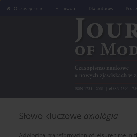
O czasopiśmie
Archiwum
Dla autorów
Proce
Słowo kluczowe
axiológia
Axiological transformation of leisure time in 