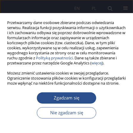
EN
PL
Przetwarzamy dane osobowe zbierane podczas odwiedzania
serwisu. Realizacja funkcji pozyskiwania informacji o użytkownikach
i ich zachowaniu odbywa się poprzez dobrowolnie wprowadzone w
formularzach informacje oraz zapisywanie w urządzeniach
końcowych plików cookies (tzw. ciasteczka). Dane, w tym pliki
cookies, wykorzystywane są w celu realizacji usług, zapewnienia
wygodnego korzystania ze strony oraz w celu monitorowania
Słowo kluczowe
University of
ruchu zgodnie z
Polityką prywatności
. Dane są także zbierane i
przetwarzane przez narzędzie Google Analytics (
więcej
).
Poznań
Możesz zmienić ustawienia cookies w swojej przeglądarce.
Ograniczenie stosowania plików cookies w konfiguracji przeglądarki
może wpłynąć na niektóre funkcjonalności dostępne na stronie.
PRACA ORYGINALNA
Tadeusz Silnicki’s Scholarly Path toward the
Zgadzam się
Department of Ecclesiastical Law at the
University of Poznań
Nie zgadzam się
Magdalena Pyter
JoMS 2025;64(4):145-155