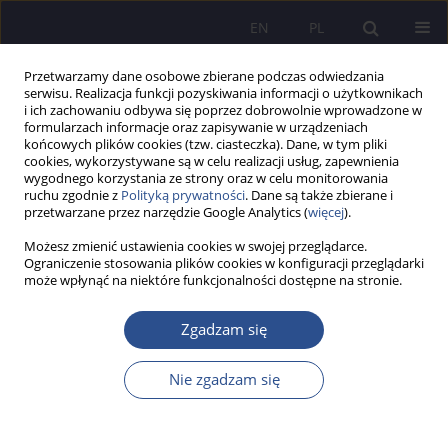
EN
PL
Przetwarzamy dane osobowe zbierane podczas odwiedzania
serwisu. Realizacja funkcji pozyskiwania informacji o użytkownikach
i ich zachowaniu odbywa się poprzez dobrowolnie wprowadzone w
formularzach informacje oraz zapisywanie w urządzeniach
końcowych plików cookies (tzw. ciasteczka). Dane, w tym pliki
cookies, wykorzystywane są w celu realizacji usług, zapewnienia
wygodnego korzystania ze strony oraz w celu monitorowania
Numer specjalny 5/2023 vol. 54
ruchu zgodnie z
Polityką prywatności
. Dane są także zbierane i
przetwarzane przez narzędzie Google Analytics (
więcej
).
Możesz zmienić ustawienia cookies w swojej przeglądarce.
Ograniczenie stosowania plików cookies w konfiguracji przeglądarki
może wpłynąć na niektóre funkcjonalności dostępne na stronie.
Koncepcja systemu zarządzania
talentami na przykładzie
Zgadzam się
wybranego przedsiębiorstwa
Nie zgadzam się
1
2
Wiktoria Wątróbka
,
Jakub Bis
,