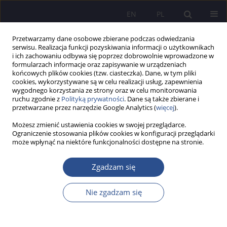
EN
PL
Przetwarzamy dane osobowe zbierane podczas odwiedzania
serwisu. Realizacja funkcji pozyskiwania informacji o użytkownikach
i ich zachowaniu odbywa się poprzez dobrowolnie wprowadzone w
formularzach informacje oraz zapisywanie w urządzeniach
końcowych plików cookies (tzw. ciasteczka). Dane, w tym pliki
cookies, wykorzystywane są w celu realizacji usług, zapewnienia
wygodnego korzystania ze strony oraz w celu monitorowania
2/2021 vol. 47
ruchu zgodnie z
Polityką prywatności
. Dane są także zbierane i
przetwarzane przez narzędzie Google Analytics (
więcej
).
NAUKI HUMANISTYCZNE I SPOŁECZNE
Możesz zmienić ustawienia cookies w swojej przeglądarce.
Ograniczenie stosowania plików cookies w konfiguracji przeglądarki
może wpłynąć na niektóre funkcjonalności dostępne na stronie.
A retrospective look at the
reality of contemporary public
Zgadzam się
management in the optics of a
Nie zgadzam się
paradox, dilemma and