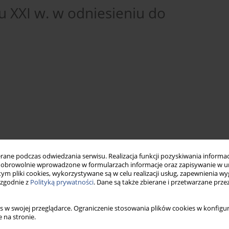
u XXI w. w odniesieniu do
h
ne podczas odwiedzania serwisu. Realizacja funkcji pozyskiwania informacj
obrowolnie wprowadzone w formularzach informacje oraz zapisywanie w u
wywiad
NATO
kryzys
 tym pliki cookies, wykorzystywane są w celu realizacji usług, zapewnienia 
 zgodnie z
Polityką prywatności
. Dane są także zbierane i przetwarzane prze
s w swojej przeglądarce. Ograniczenie stosowania plików cookies w konfigur
 na stronie.