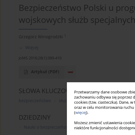
Bezpieczeństwo Polski u prog
wojskowych służb specjalnyc
1
Grzegorz Winogrodzki
Więcej
JoMS 2016;28(1):389-410
Artykuł
(PDF)
SŁOWA KLUCZOWE
Przetwarzamy dane osobowe zbiera
zachowaniu odbywa się poprzez d
bezpieczeństwo
służby specjalne
wywiad
kontr
cookies (tzw. ciasteczka). Dane, w
oraz w celu monitorowania ruchu
(
więcej
).
DZIEDZINY
Możesz zmienić ustawienia cookie
Nauki o bezpieczeństwie
niektóre funkcjonalności dostępne