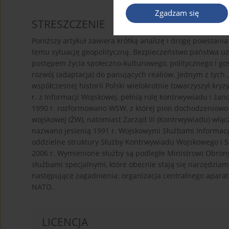
Zgadzam się
STRESZCZENIE
Poniższy artykuł zawiera krótką analizę i drogę powstan
temu sytuację geopolityczną. Bezpieczeństwo państwa uzal
postępem życia społeczno-kulturowego, politycznego i gos
rozwój (adaptacja) do panujących realiów. Jednym z tych 
współczesnej historii Polski wielokrotnie towarzyszył k
r. z Informacji Wojskowej, pełnią rolę kontrwywiadu i żand
1990 r. rozformowano WSW, z której pion dochodzeniowo
wojskowej (ŻW), natomiast Zarząd III (Kontrwywiadu) włą
nazwano jesienią 1991 r. Wojskowymi Służbami Informacy
oddzielne struktury Służby Kontrwywiadu Wojskowego i 
2006 r. Wymienione służby są podległe Ministrowi Obron
służbami specjalnymi, które obecnie stają się narzędzia
następujące zagadnienia: organizacja centralnego aparatu
NATO.
LICENCJA