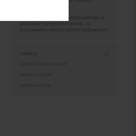
Bezpieczeństwo dziecka w mediach
społecznościowych
Korelacja etnopolityki i bezpieczeństwa w
państwach Europy Wschodniej – w
poszukiwaniu nowych podejść badawczych
Indeksy
Indeks słów kluczowych
Indeks dziedzin
Indeks autorów