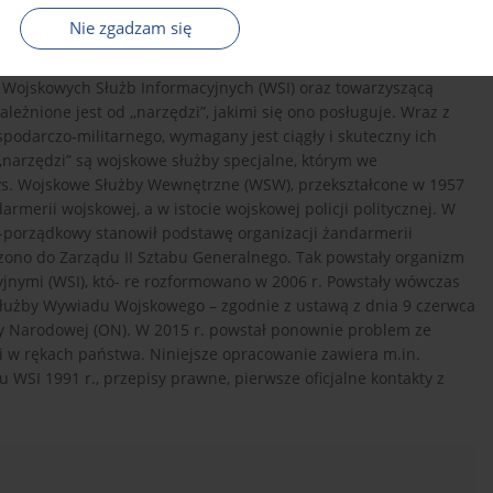
Nie zgadzam się
ia Wojskowych Służb Informacyjnych (WSI) oraz towarzyszącą
eżnione jest od ,,narzędzi”, jakimi się ono posługuje. Wraz z
podarczo-militarnego, wymagany jest ciągły i skuteczny ich
,,narzędzi” są wojskowe służby specjalne, którym we
ryzys. Wojskowe Służby Wewnętrzne (WSW), przekształcone w 1957
armerii wojskowej, a w istocie wojskowej policji politycznej. W
-porządkowy stanowił podstawę organizacji żandarmerii
czono do Zarządu II Sztabu Generalnego. Tak powstały organizm
jnymi (WSI), któ- re rozformowano w 2006 r. Powstały wówczas
Służby Wywiadu Wojskowego – zgodnie z ustawą z dnia 9 czerwca
y Narodowej (ON). W 2015 r. powstał ponownie problem ze
mi w rękach państwa. Niniejsze opracowanie zawiera m.in.
 WSI 1991 r., przepisy prawne, pierwsze oficjalne kontakty z